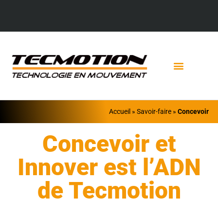
Accueil
»
Savoir-faire
»
Concevoir
Concevoir et
Innover est l’ADN
de Tecmotion