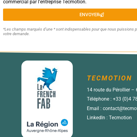
commercial par l'entreprise Tecmotion.
ENVOYER
*Les champs marqués d’une * sont indispensables pour que nous puissions p
votre demande.
TECMOTION
14 route du Pérollier 
Téléphone :
+33 (0)4 7
Email :
contact@tecmot
LinkedIn :
Tecmotion