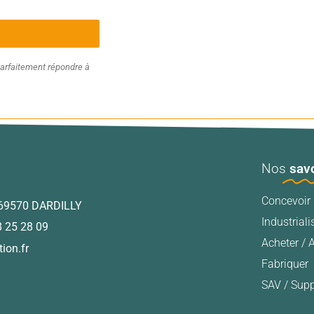
arfaitement répondre à
Nos
savo
Concevoir
– 69570 DARDILLY
Industriali
8 25 28 09
Acheter / 
ion.fr
Fabriquer
SAV / Sup