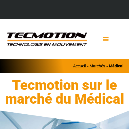
Accueil
»
Marchés
»
Médical
Tecmotion sur le
marché du Médical